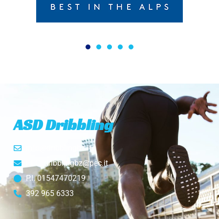
ASD Dribbling
info@dribblingbz.it
PEC: dribblingbz@pec.it
P.I. 01547470219
392 965 6333